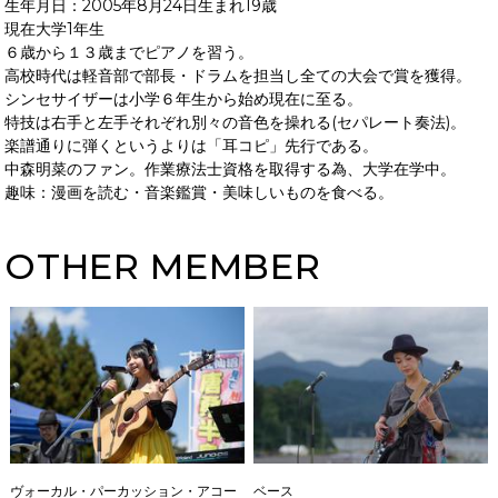
生年月日：2005年8月24日生まれ19歳
現在大学1年生
６歳から１３歳までピアノを習う。
高校時代は軽音部で部長・ドラムを担当し全ての大会で賞を獲得。
シンセサイザーは小学６年生から始め現在に至る。
特技は右手と左手それぞれ別々の音色を操れる(セパレート奏法)。
楽譜通りに弾くというよりは「耳コピ」先行である。
中森明菜のファン。作業療法士資格を取得する為、大学在学中。
趣味：漫画を読む・音楽鑑賞・美味しいものを食べる。
OTHER MEMBER
ヴォーカル・パーカッション・アコー
ベース