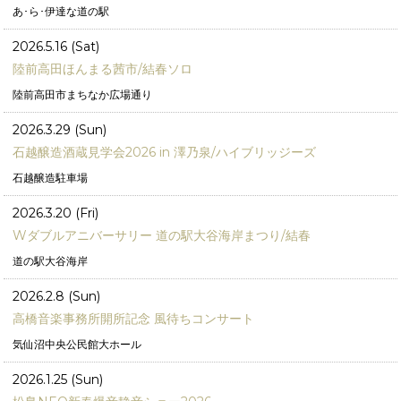
あ･ら･伊達な道の駅
2026.5.16 (Sat)
陸前高田ほんまる茜市/結春ソロ
陸前高田市まちなか広場通り
2026.3.29 (Sun)
石越醸造酒蔵見学会2026 in 澤乃泉/ハイブリッジーズ
石越醸造駐車場
2026.3.20 (Fri)
Wダブルアニバーサリー 道の駅大谷海岸まつり/結春
道の駅大谷海岸
2026.2.8 (Sun)
高橋音楽事務所開所記念 風待ちコンサート
気仙沼中央公民館大ホール
2026.1.25 (Sun)