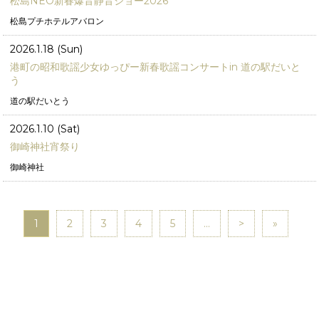
松島NEO新春爆音静音ショー2026
松島プチホテルアバロン
2026.1.18 (Sun)
港町の昭和歌謡少女ゆっぴー新春歌謡コンサートin 道の駅だいと
う
道の駅だいとう
2026.1.10 (Sat)
御崎神社宵祭り
御崎神社
1
2
3
4
5
...
>
»